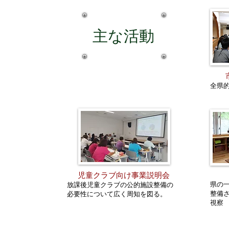
​主な活動
​全県
児童クラブ向け事業説明会
県の
放課後児童クラブの公的施設整備の
整備
必要性について広く周知を図る。
視察