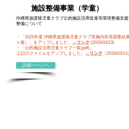
施設整備事業（学童）
沖縄県放課後児童クラブ公的施設活用促進等
​環境整備支
整備について
・「2025年度 沖縄県放課後児童クラブ実施内容等調査結
ト版）」をアップしました。
→リンク
(2026/03/23)
・「公的施設活用児童クラブ一覧(pdf)」
上記のファイルをアップしました。
→リンク
（2026/03/1
詳細ページへ
NPO法人 沖縄県学童・保育支援センター
〒901-2103 沖縄県浦添市仲間1-1-5 伊波ビル201号
TEL.098-870-1838 FAX.098-870-1835