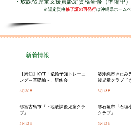
・
放課後児童支援員認定資格研修（準備中
※認定資格
修了証の再発行
は沖縄県ホーム
​新着情報
【周知】KYT「危険予知トレーニ
㊺沖縄市きたみ
ング～基礎編～」研修会
後児童クラブ『
6月26日
3月13日
㊹宮古島市『下地放課後児童クラ
㊸石垣市『石垣
ブ』
クラブ』
3月13日
3月13日