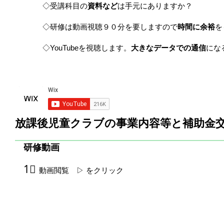
◇受講科目の
資料など
は手元にありますか？
◇研修は動画視聴９０分を要しますので
時間に余裕
を
◇YouTubeを視聴します。
大きなデータでの通信
にな
​放課後児童クラブの事業内容等と補助金交
研修動画
1⃣
動画閲覧
▷ をクリック