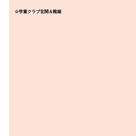
☆学童クラブ玄関＆靴箱