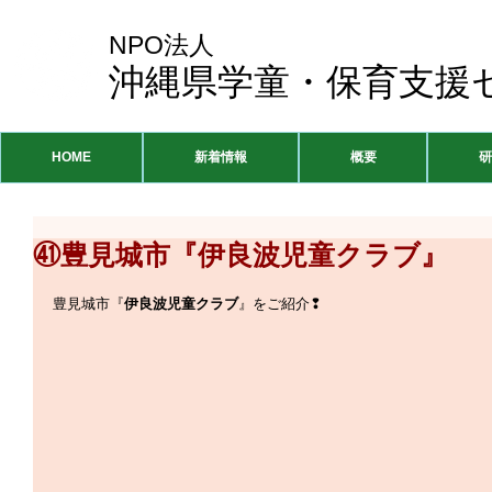
NPO法人
沖縄県学童・保育支援
HOME
新着情報
概要
研
㊶豊見城市『伊良波児童クラブ』
豊見城市『
伊良波児童クラブ
』をご紹介❢